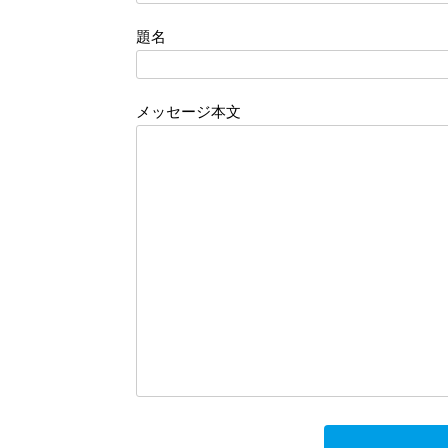
b
t
題名
o
t
メッセージ本文
o
e
k
r