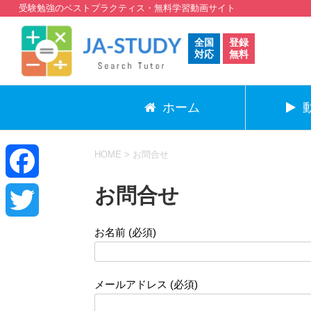
受験勉強のベストプラクティス・無料学習動画サイト
全国
登録
対応
無料
ホーム
HOME
>
お問合せ
お問合せ
F
a
お名前 (必須)
T
c
w
メールアドレス (必須)
e
i