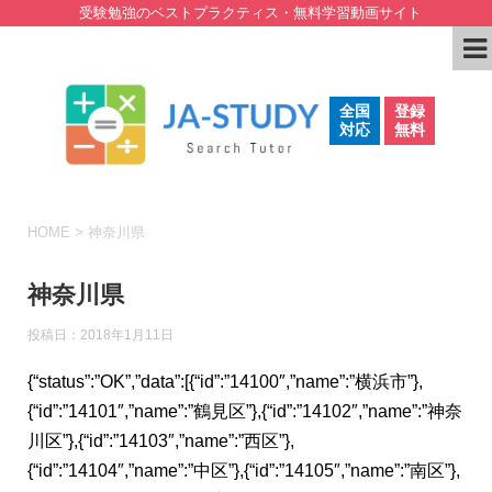
受験勉強のベストプラクティス・無料学習動画サイト
全国
登録
対応
無料
HOME
>
神奈川県
神奈川県
投稿日：
2018年1月11日
{“status”:”OK”,”data”:[{“id”:”14100″,”name”:”横浜市”},
{“id”:”14101″,”name”:”鶴見区”},{“id”:”14102″,”name”:”神奈
川区”},{“id”:”14103″,”name”:”西区”},
{“id”:”14104″,”name”:”中区”},{“id”:”14105″,”name”:”南区”},