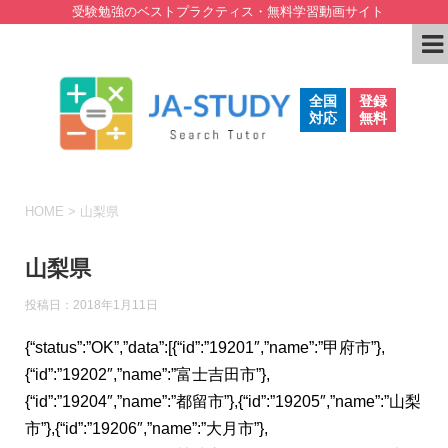
受験勉強のベストプラクティス・無料学習動画サイト
全国
登録
対応
無料
HOME
>
山梨県
山梨県
投稿日：
2018年1月11日
{“status”:”OK”,”data”:[{“id”:”19201″,”name”:”甲府市”},
{“id”:”19202″,”name”:”富士吉田市”},
{“id”:”19204″,”name”:”都留市”},{“id”:”19205″,”name”:”山梨
市”},{“id”:”19206″,”name”:”大月市”},