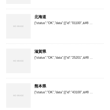
北海道
{“status”:”OK”,”data”:[{“id”:”01100″,&#8 …
滋賀県
{“status”:”OK”,”data”:[{“id”:”25201″,&#8 …
熊本県
{“status”:”OK”,”data”:[{“id”:”43100″,&#8 …