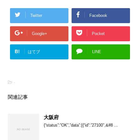
Twitter
Facebook
Google+
Pocket
B!
はてブ
LINE
-
関連記事
大阪府
{“status”:”OK”,”data”:[{“id”:”27100″,&#8 …