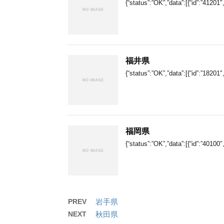
{“status”:”OK”,”data”:[{“id”:”4120
福井県
{“status”:”OK”,”data”:[{“id”:”1820
福岡県
{“status”:”OK”,”data”:[{“id”:”4010
PREV
岩手県
NEXT
秋田県