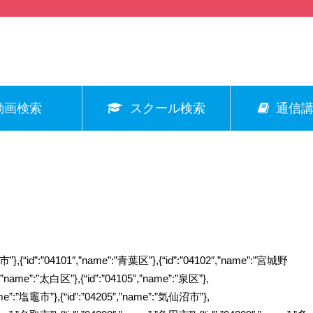
動画検索
スクール検索
通信講
”仙台市”},{“id”:”04101″,”name”:”青葉区”},{“id”:”04102″,”name”:”宮城野
″,”name”:”太白区”},{“id”:”04105″,”name”:”泉区”},
name”:”塩竈市”},{“id”:”04205″,”name”:”気仙沼市”},