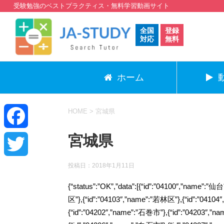
受験勉強のベストプラクティス・無料学習動画サイト
全国
登録
対応
無料
ホーム
HOME
>
宮城県
宮城県
F
a
投稿日：
2018年1月11日
T
{“status”:”OK”,”data”:[{“id”:”04100″,”name”:
c
w
区”},{“id”:”04103″,”name”:”若林区”},{“id”:”04104
e
{“id”:”04202″,”name”:”石巻市”},{“id”:”04203″,”
i