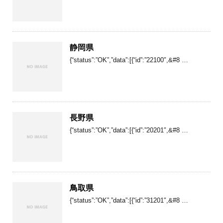
静岡県
{“status”:”OK”,”data”:[{“id”:”22100″,&#8 …
長野県
{“status”:”OK”,”data”:[{“id”:”20201″,&#8 …
鳥取県
{“status”:”OK”,”data”:[{“id”:”31201″,&#8 …