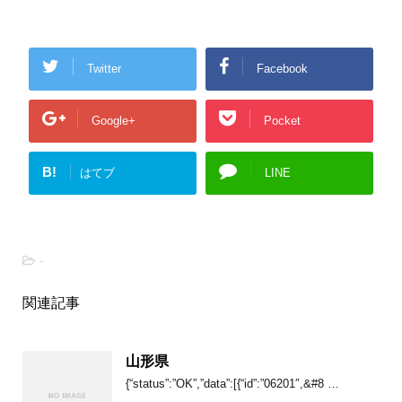
Twitter
Facebook
Google+
Pocket
B!
はてブ
LINE
-
関連記事
山形県
{“status”:”OK”,”data”:[{“id”:”06201″,&#8 …