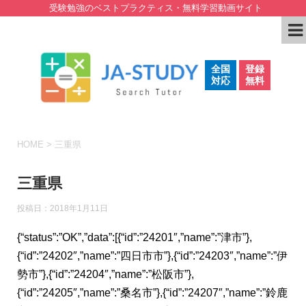
受験勉強のベストプラクティス・無料学習動画サイト
全国
登録
対応
無料
HOME
>
三重県
三重県
投稿日：
2018年1月11日
{“status”:”OK”,”data”:[{“id”:”24201″,”name”:”津市”},
{“id”:”24202″,”name”:”四日市市”},{“id”:”24203″,”name”:”伊
勢市”},{“id”:”24204″,”name”:”松阪市”},
{“id”:”24205″,”name”:”桑名市”},{“id”:”24207″,”name”:”鈴鹿